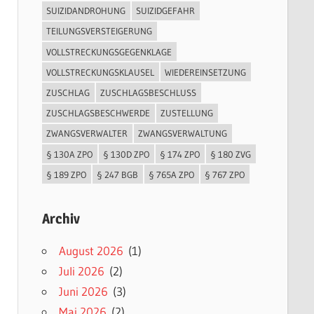
SUIZIDANDROHUNG
SUIZIDGEFAHR
TEILUNGSVERSTEIGERUNG
VOLLSTRECKUNGSGEGENKLAGE
VOLLSTRECKUNGSKLAUSEL
WIEDEREINSETZUNG
ZUSCHLAG
ZUSCHLAGSBESCHLUSS
ZUSCHLAGSBESCHWERDE
ZUSTELLUNG
ZWANGSVERWALTER
ZWANGSVERWALTUNG
§ 130A ZPO
§ 130D ZPO
§ 174 ZPO
§ 180 ZVG
§ 189 ZPO
§ 247 BGB
§ 765A ZPO
§ 767 ZPO
Archiv
August 2026
(1)
Juli 2026
(2)
Juni 2026
(3)
Mai 2026
(2)