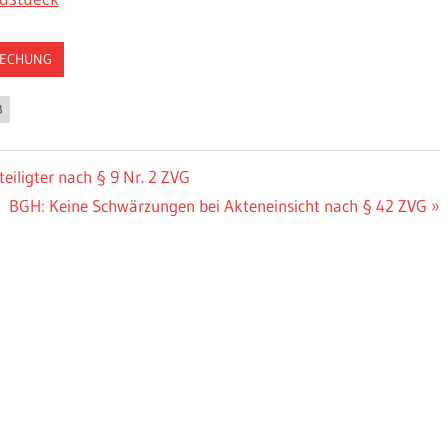
RECHUNG
B
iligter nach § 9 Nr. 2 ZVG
Nächster
BGH: Keine Schwärzungen bei Akteneinsicht nach § 42 ZVG
Beitrag: