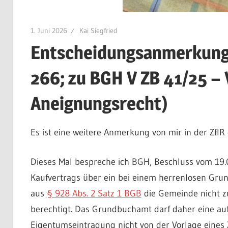
1. Juni 2026
Kai Siegfried
Entscheidungsanmerkung v
266; zu BGH V ZB 41/25 – 
Aneignungsrecht)
Es ist eine weitere Anmerkung von mir in der ZfIR
Dieses Mal bespreche ich BGH, Beschluss vom 19
Kaufvertrags über ein bei einem herrenlosen Gru
aus
§ 928 Abs. 2 Satz 1 BGB
die Gemeinde nicht z
berechtigt. Das Grundbuchamt darf daher eine au
Eigentumseintragung nicht von der Vorlage eines