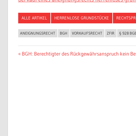
ALLE ARTIKEL
HERRENLOSE GRUNDSTÜCKE
RECHTSP
ANEIGNUNGSRECHT
BGH
VORKAUFSRECHT
ZFIR
§ 928 BG
Beitragsnavigation
Vorheriger
BGH: Berechtigter des Rückgewährsanspruch kein Bete
Beitrag: