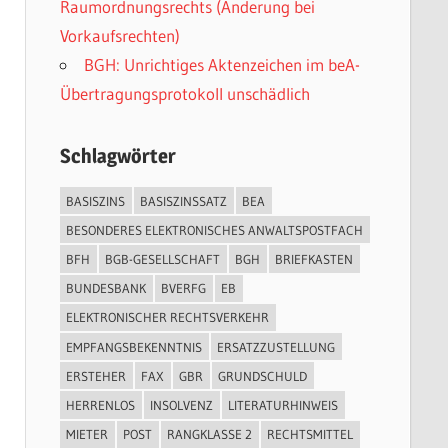
Raumordnungsrechts (Änderung bei
Vorkaufsrechten)
BGH: Unrichtiges Aktenzeichen im beA-
Übertragungsprotokoll unschädlich
Schlagwörter
BASISZINS
BASISZINSSATZ
BEA
BESONDERES ELEKTRONISCHES ANWALTSPOSTFACH
BFH
BGB-GESELLSCHAFT
BGH
BRIEFKASTEN
BUNDESBANK
BVERFG
EB
ELEKTRONISCHER RECHTSVERKEHR
EMPFANGSBEKENNTNIS
ERSATZZUSTELLUNG
ERSTEHER
FAX
GBR
GRUNDSCHULD
HERRENLOS
INSOLVENZ
LITERATURHINWEIS
MIETER
POST
RANGKLASSE 2
RECHTSMITTEL