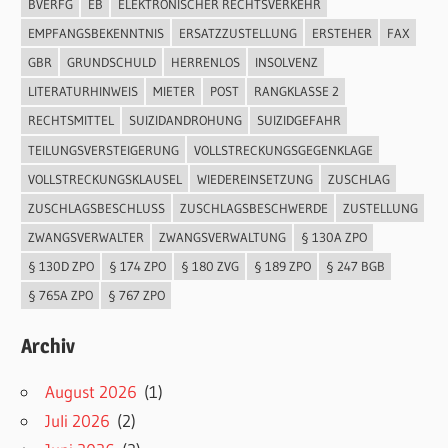
BVERFG
EB
ELEKTRONISCHER RECHTSVERKEHR
EMPFANGSBEKENNTNIS
ERSATZZUSTELLUNG
ERSTEHER
FAX
GBR
GRUNDSCHULD
HERRENLOS
INSOLVENZ
LITERATURHINWEIS
MIETER
POST
RANGKLASSE 2
RECHTSMITTEL
SUIZIDANDROHUNG
SUIZIDGEFAHR
TEILUNGSVERSTEIGERUNG
VOLLSTRECKUNGSGEGENKLAGE
VOLLSTRECKUNGSKLAUSEL
WIEDEREINSETZUNG
ZUSCHLAG
ZUSCHLAGSBESCHLUSS
ZUSCHLAGSBESCHWERDE
ZUSTELLUNG
ZWANGSVERWALTER
ZWANGSVERWALTUNG
§ 130A ZPO
§ 130D ZPO
§ 174 ZPO
§ 180 ZVG
§ 189 ZPO
§ 247 BGB
§ 765A ZPO
§ 767 ZPO
Archiv
August 2026
(1)
Juli 2026
(2)