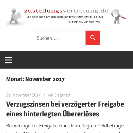
Zum
Inhalt
springen
Rund
zustellungsver
Suchen
um
Suchen
nach:
den
Zustellungsvertreter
gemäß
§
Monat:
November 2017
6
ZVG
21. November 2017
Kai Siegfried
Verzugszinsen bei verzögerter Freigabe
eines hinterlegten Übererlöses
Bei verzögerter Freigabe eines hinterlegten Geldbetrages