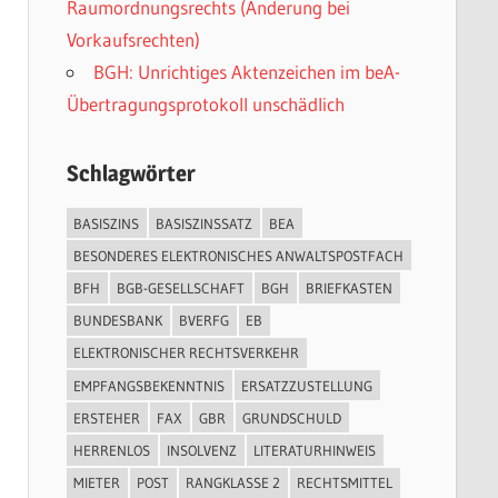
Raumordnungsrechts (Änderung bei
Vorkaufsrechten)
BGH: Unrichtiges Aktenzeichen im beA-
Übertragungsprotokoll unschädlich
Schlagwörter
BASISZINS
BASISZINSSATZ
BEA
BESONDERES ELEKTRONISCHES ANWALTSPOSTFACH
BFH
BGB-GESELLSCHAFT
BGH
BRIEFKASTEN
BUNDESBANK
BVERFG
EB
ELEKTRONISCHER RECHTSVERKEHR
EMPFANGSBEKENNTNIS
ERSATZZUSTELLUNG
ERSTEHER
FAX
GBR
GRUNDSCHULD
HERRENLOS
INSOLVENZ
LITERATURHINWEIS
MIETER
POST
RANGKLASSE 2
RECHTSMITTEL