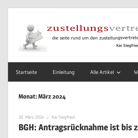
Zum
Inhalt
springen
Rund
um
Startseite
Einleitung
Alle Artikel
W
den
Zustellungsvertreter
gemäß
Monat:
März 2024
§
6
ZVG
30. März 2024
Kai Siegfried
BGH: Antragsrücknahme ist bis z