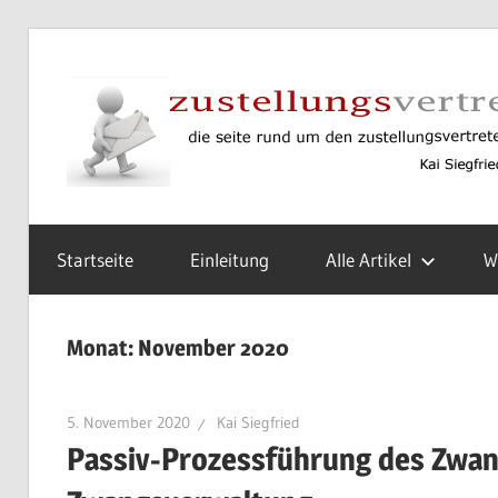
Zum
Inhalt
springen
Rund
um
Startseite
Einleitung
Alle Artikel
W
den
Zustellungsvertreter
gemäß
Monat:
November 2020
§
6
ZVG
5. November 2020
Kai Siegfried
Passiv-Prozessführung des Zwan