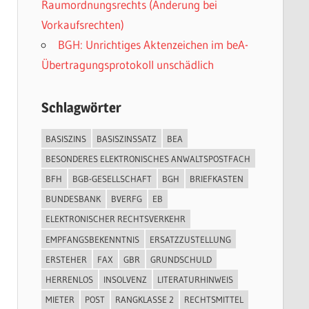
Raumordnungsrechts (Änderung bei
Vorkaufsrechten)
BGH: Unrichtiges Aktenzeichen im beA-
Übertragungsprotokoll unschädlich
Schlagwörter
BASISZINS
BASISZINSSATZ
BEA
BESONDERES ELEKTRONISCHES ANWALTSPOSTFACH
BFH
BGB-GESELLSCHAFT
BGH
BRIEFKASTEN
BUNDESBANK
BVERFG
EB
ELEKTRONISCHER RECHTSVERKEHR
EMPFANGSBEKENNTNIS
ERSATZZUSTELLUNG
ERSTEHER
FAX
GBR
GRUNDSCHULD
HERRENLOS
INSOLVENZ
LITERATURHINWEIS
MIETER
POST
RANGKLASSE 2
RECHTSMITTEL