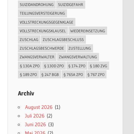
SUIZIDANDROHUNG
SUIZIDGEFAHR
TEILUNGSVERSTEIGERUNG
VOLLSTRECKUNGSGEGENKLAGE
VOLLSTRECKUNGSKLAUSEL
WIEDEREINSETZUNG
ZUSCHLAG
ZUSCHLAGSBESCHLUSS
ZUSCHLAGSBESCHWERDE
ZUSTELLUNG
ZWANGSVERWALTER
ZWANGSVERWALTUNG
§ 130A ZPO
§ 130D ZPO
§ 174 ZPO
§ 180 ZVG
§ 189 ZPO
§ 247 BGB
§ 765A ZPO
§ 767 ZPO
Archiv
August 2026
(1)
Juli 2026
(2)
Juni 2026
(3)
Mai 2026
(2)