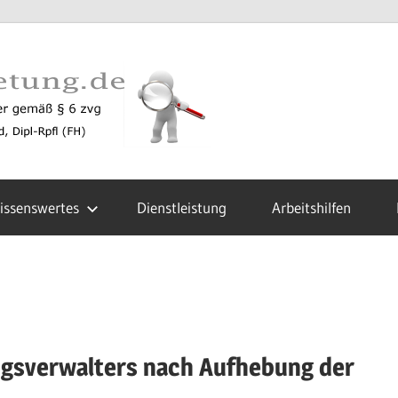
zustellun
issenswertes
Dienstleistung
Arbeitshilfen
gsverwalters nach Aufhebung der