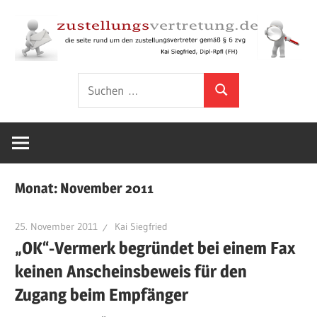
Zum
Inhalt
springen
Rund
zustellungsver
Suchen
um
Suchen
nach:
den
Zustellungsvertreter
gemäß
§
Monat:
November 2011
6
ZVG
25. November 2011
Kai Siegfried
„OK“-Vermerk begründet bei einem Fax
keinen Anscheinsbeweis für den
Zugang beim Empfänger