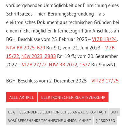
vorübergehenden Unmöglichkeit der Einreichung eines
Schriftsatzes – hier: Berufungsbegründung – als
elektronisches Dokument aus technischen Gründen bei
einem nicht möglichen Internetzugriff (im Anschluss an
BGH, Beschlüsse vom 25. Februar 2025 –
VI ZB 19/24
,
NJW-RR 2025, 629
Rn. 9 f.; vom 21. Juni 2023 –
V ZB
15/22
,
NJW 2023, 2883
Rn. 19 ff.; vom 20. September
2022 –
VI ZB 27/22
,
NJW-RR 2022, 1577
Rn. 9 mwN).
BGH, Beschluss vom 2. Dezember 2025 –
VIII ZB 17/25
ALLE ARTIKEL
ELEKTRONISCHER RECHTSVERKEHR
BEA
BESONDERES ELEKTRONISCHES ANWALTSPOSTFACH
BGH
VORÜBERGEHENDE TECHNISCHE UNMÖGLICHKEIT
§ 130D ZPO