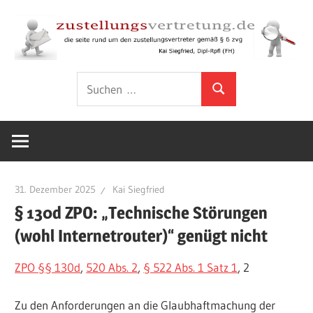
Zum
Inhalt
springen
Rund
zustellungsver
Suchen
um
Suchen
nach:
den
Zustellungsvertreter
gemäß
§
6
31. Dezember 2025
Kai Siegfried
ZVG
§ 130d ZPO: „Technische Störungen
(wohl Internetrouter)“ genügt nicht
ZPO §§ 130d
,
520 Abs. 2
,
§ 522 Abs. 1 Satz 1
, 2
Zu den Anforderungen an die Glaubhaftmachung der