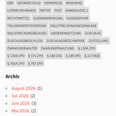
GBR
GRUNDSCHULD
HERRENLOS
INSOLVENZ
LITERATURHINWEIS
MIETER
POST
RANGKLASSE 2
RECHTSMITTEL
SUIZIDANDROHUNG
SUIZIDGEFAHR
TEILUNGSVERSTEIGERUNG
VOLLSTRECKUNGSGEGENKLAGE
VOLLSTRECKUNGSKLAUSEL
WIEDEREINSETZUNG
ZUSCHLAG
ZUSCHLAGSBESCHLUSS
ZUSCHLAGSBESCHWERDE
ZUSTELLUNG
ZWANGSVERWALTER
ZWANGSVERWALTUNG
§ 130A ZPO
§ 130D ZPO
§ 174 ZPO
§ 180 ZVG
§ 189 ZPO
§ 247 BGB
§ 765A ZPO
§ 767 ZPO
Archiv
August 2026
(1)
Juli 2026
(2)
Juni 2026
(3)
Mai 2026
(2)