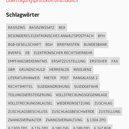
Übertragungsprotokoll unschädlich
Schlagwörter
BASISZINS
BASISZINSSATZ
BEA
BESONDERES ELEKTRONISCHES ANWALTSPOSTFACH
BFH
BGB-GESELLSCHAFT
BGH
BRIEFKASTEN
BUNDESBANK
BVERFG
EB
ELEKTRONISCHER RECHTSVERKEHR
EMPFANGSBEKENNTNIS
ERSATZZUSTELLUNG
ERSTEHER
FAX
GBR
GRUNDSCHULD
HERRENLOS
INSOLVENZ
LITERATURHINWEIS
MIETER
POST
RANGKLASSE 2
RECHTSMITTEL
SUIZIDANDROHUNG
SUIZIDGEFAHR
TEILUNGSVERSTEIGERUNG
VOLLSTRECKUNGSGEGENKLAGE
VOLLSTRECKUNGSKLAUSEL
WIEDEREINSETZUNG
ZUSCHLAG
ZUSCHLAGSBESCHLUSS
ZUSCHLAGSBESCHWERDE
ZUSTELLUNG
ZWANGSVERWALTER
ZWANGSVERWALTUNG
§ 130A ZPO
§ 130D ZPO
§ 174 ZPO
§ 180 ZVG
§ 189 ZPO
§ 247 BGB