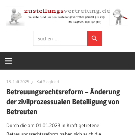
Zum
Inhalt
springen
Rund
zustellungsver
Suchen
um
Suchen
nach:
den
Zustellungsvertreter
gemäß
§
6
18. Juli 2025
Kai Siegfried
ZVG
Betreuungsrechtsreform – Änderung
der zivilprozessualen Beteiligung von
Betreuten
Durch die am 01.01.2023 in Kraft getretene
Betreuungsrechtsreform haben sich auch die