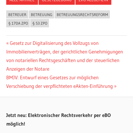
BETREUER
BETREUUNG
BETREUUNGSRECHTSREFORM
§ 170A ZPO
§ 53 ZPO
Beitragsnavigation
Vorheriger
Gesetz zur Digitalisierung des Vollzugs von
Beitrag:
Immobilienverträgen, der gerichtlichen Genehmigungen
von notariellen Rechtsgeschäften und der steuerlichen
Anzeigen der Notare
Nächster
BMJV: Entwurf eines Gesetzes zur möglichen
Beitrag:
Verschiebung der verpflichteten eAkten-Einführung
Jetzt neu: Elektronischer Rechtsverkehr per eBO
möglich!