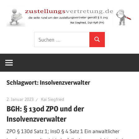
Zum
Inhalt
springen
Rund
zustellungsver
Suchen
um
Suchen
nach:
den
Zustellungsvertreter
gemäß
§
Schlagwort:
Insolvenzverwalter
6
ZVG
2. Januar 2023
Kai Siegfried
BGH: § 130d ZPO und der
Insolvenzverwalter
ZPO § 130d Satz 1; InsO § 4 Satz 1 Ein anwaltlicher