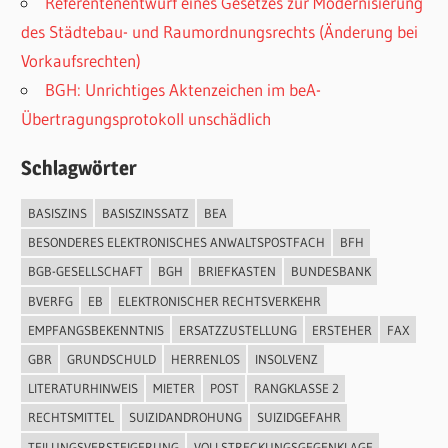
Referentenentwurf eines Gesetzes zur Modernisierung
des Städtebau- und Raumordnungsrechts (Änderung bei
Vorkaufsrechten)
BGH: Unrichtiges Aktenzeichen im beA-
Übertragungsprotokoll unschädlich
Schlagwörter
BASISZINS
BASISZINSSATZ
BEA
BESONDERES ELEKTRONISCHES ANWALTSPOSTFACH
BFH
BGB-GESELLSCHAFT
BGH
BRIEFKASTEN
BUNDESBANK
BVERFG
EB
ELEKTRONISCHER RECHTSVERKEHR
EMPFANGSBEKENNTNIS
ERSATZZUSTELLUNG
ERSTEHER
FAX
GBR
GRUNDSCHULD
HERRENLOS
INSOLVENZ
LITERATURHINWEIS
MIETER
POST
RANGKLASSE 2
RECHTSMITTEL
SUIZIDANDROHUNG
SUIZIDGEFAHR
TEILUNGSVERSTEIGERUNG
VOLLSTRECKUNGSGEGENKLAGE