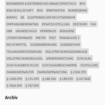
BESONDERES ELEKTRONISCHES ANWALTSPOSTFACH
BFH
BGB-GESELLSCHAFT
BGH
BRIEFKASTEN
BUNDESBANK
BVERFG
EB
ELEKTRONISCHER RECHTSVERKEHR
EMPFANGSBEKENNTNIS
ERSATZZUSTELLUNG
ERSTEHER
FAX
GBR
GRUNDSCHULD
HERRENLOS
INSOLVENZ
LITERATURHINWEIS
MIETER
POST
RANGKLASSE 2
RECHTSMITTEL
SUIZIDANDROHUNG
SUIZIDGEFAHR
TEILUNGSVERSTEIGERUNG
VOLLSTRECKUNGSGEGENKLAGE
VOLLSTRECKUNGSKLAUSEL
WIEDEREINSETZUNG
ZUSCHLAG
ZUSCHLAGSBESCHLUSS
ZUSCHLAGSBESCHWERDE
ZUSTELLUNG
ZWANGSVERWALTER
ZWANGSVERWALTUNG
§ 130A ZPO
§ 130D ZPO
§ 174 ZPO
§ 180 ZVG
§ 189 ZPO
§ 247 BGB
§ 765A ZPO
§ 767 ZPO
Archiv