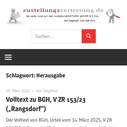
Zum
Inhalt
springen
Rund
zustellungsver
Suchen
um
Suchen
nach:
den
Zustellungsvertreter
gemäß
§
Schlagwort:
Herausgabe
6
ZVG
19. März 2025
Kai Siegfried
Volltext zu BGH, V ZR 153/23
(„Rangsdorf“)
Der Volltext von BGH, Urteil vom 14. März 2025, V ZR