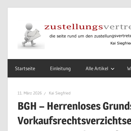
Zum
Inhalt
springen
Rund
um
Startseite
Einleitung
Alle Artikel
W
den
Zustellungsvertreter
gemäß
11. März 2026
Kai Siegfried
§
BGH – Herrenloses Grund
6
ZVG
Vorkaufsrechtsverzichtse