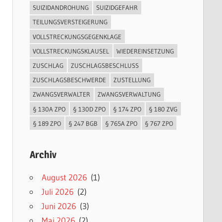
SUIZIDANDROHUNG
SUIZIDGEFAHR
TEILUNGSVERSTEIGERUNG
VOLLSTRECKUNGSGEGENKLAGE
VOLLSTRECKUNGSKLAUSEL
WIEDEREINSETZUNG
ZUSCHLAG
ZUSCHLAGSBESCHLUSS
ZUSCHLAGSBESCHWERDE
ZUSTELLUNG
ZWANGSVERWALTER
ZWANGSVERWALTUNG
§ 130A ZPO
§ 130D ZPO
§ 174 ZPO
§ 180 ZVG
§ 189 ZPO
§ 247 BGB
§ 765A ZPO
§ 767 ZPO
Archiv
August 2026
(1)
Juli 2026
(2)
Juni 2026
(3)
Mai 2026
(2)