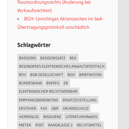
Raumordnungsrechts (Änderung bei
Vorkaufsrechten)
BGH: Unrichtiges Aktenzeichen im beA-
Übertragungsprotokoll unschädlich
Schlagwörter
BASISZINS
BASISZINSSATZ
BEA
BESONDERES ELEKTRONISCHES ANWALTSPOSTFACH
BFH
BGB-GESELLSCHAFT
BGH
BRIEFKASTEN
BUNDESBANK
BVERFG
EB
ELEKTRONISCHER RECHTSVERKEHR
EMPFANGSBEKENNTNIS
ERSATZZUSTELLUNG
ERSTEHER
FAX
GBR
GRUNDSCHULD
HERRENLOS
INSOLVENZ
LITERATURHINWEIS
MIETER
POST
RANGKLASSE 2
RECHTSMITTEL