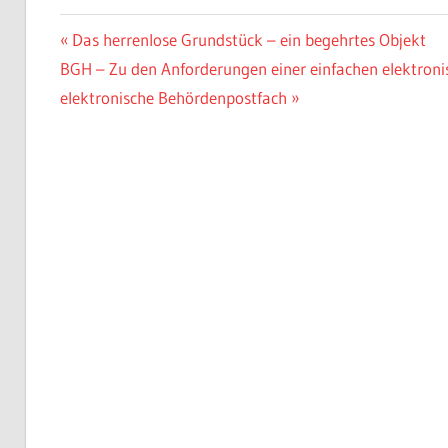
Beitragsnavigation
Vorheriger
Das herrenlose Grundstück – ein begehrtes Objekt
Nächster
Beitrag:
BGH – Zu den Anforderungen einer einfachen elektroni
Beitrag:
elektronische Behördenpostfach