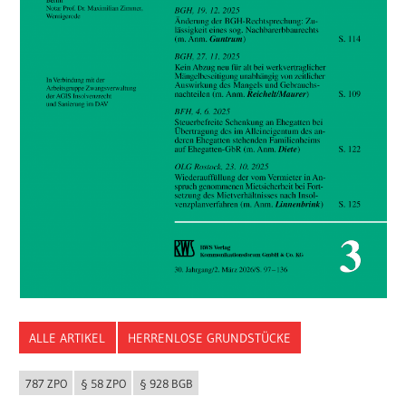
ALLE ARTIKEL
HERRENLOSE GRUNDSTÜCKE
787 ZPO
§ 58 ZPO
§ 928 BGB