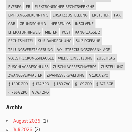
BVERFG
EB
ELEKTRONISCHER RECHTSVERKEHR
EMPFANGSBEKENNTNIS
ERSATZZUSTELLUNG
ERSTEHER
FAX
GBR
GRUNDSCHULD
HERRENLOS
INSOLVENZ
LITERATURHINWEIS
MIETER
POST
RANGKLASSE 2
RECHTSMITTEL
SUIZIDANDROHUNG
SUIZIDGEFAHR
TEILUNGSVERSTEIGERUNG
VOLLSTRECKUNGSGEGENKLAGE
VOLLSTRECKUNGSKLAUSEL
WIEDEREINSETZUNG
ZUSCHLAG
ZUSCHLAGSBESCHLUSS
ZUSCHLAGSBESCHWERDE
ZUSTELLUNG
ZWANGSVERWALTER
ZWANGSVERWALTUNG
§ 130A ZPO
§ 130D ZPO
§ 174 ZPO
§ 180 ZVG
§ 189 ZPO
§ 247 BGB
§ 765A ZPO
§ 767 ZPO
Archiv
August 2026
(1)
Juli 2026
(2)