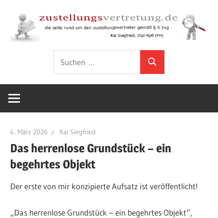
Zum
Inhalt
springen
Rund
zustellungsver
Suchen
um
Suchen
nach:
den
Zustellungsvertreter
gemäß
§
6
4. März 2026
Kai Siegfried
ZVG
Das herrenlose Grundstück – ein
begehrtes Objekt
Der erste von mir konzipierte Aufsatz ist veröffentlicht!
„Das herrenlose Grundstück – ein begehrtes Objekt“,