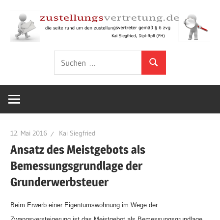
Zum
Inhalt
springen
Rund
zustellungsver
Suchen
um
Suchen
nach:
den
Zustellungsvertreter
gemäß
§
6
12. Mai 2016
Kai Siegfried
ZVG
Ansatz des Meistgebots als
Bemessungsgrundlage der
Grunderwerbsteuer
Beim Erwerb einer Eigentumswohnung im Wege der
Zwangsversteigerung ist das Meistgebot als Bemessungsgrundlage