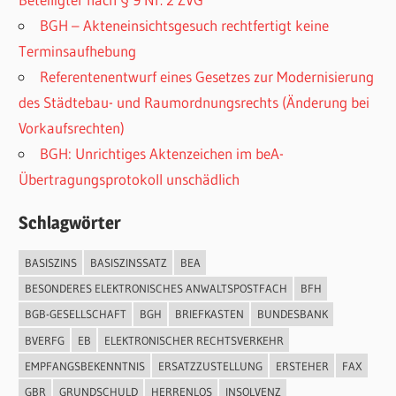
BGH – Akteneinsichtsgesuch rechtfertigt keine
Terminsaufhebung
Referentenentwurf eines Gesetzes zur Modernisierung
des Städtebau- und Raumordnungsrechts (Änderung bei
Vorkaufsrechten)
BGH: Unrichtiges Aktenzeichen im beA-
Übertragungsprotokoll unschädlich
Schlagwörter
BASISZINS
BASISZINSSATZ
BEA
BESONDERES ELEKTRONISCHES ANWALTSPOSTFACH
BFH
BGB-GESELLSCHAFT
BGH
BRIEFKASTEN
BUNDESBANK
BVERFG
EB
ELEKTRONISCHER RECHTSVERKEHR
EMPFANGSBEKENNTNIS
ERSATZZUSTELLUNG
ERSTEHER
FAX
GBR
GRUNDSCHULD
HERRENLOS
INSOLVENZ