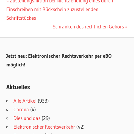
Beitragsnavigation
Vorheriger
Zustellungsfiktion bei Nichtabholung eines durch
Beitrag:
Einschreiben mit Rückschein zuzustellenden
Schriftstückes
Nächster
Schranken des rechtlichen Gehörs
Beitrag:
Jetzt neu: Elektronischer Rechtsverkehr per eBO
möglich!
Aktuelles
Alle Artikel
(933)
Corona
(4)
Dies und das
(29)
Elektronischer Rechtsverkehr
(42)