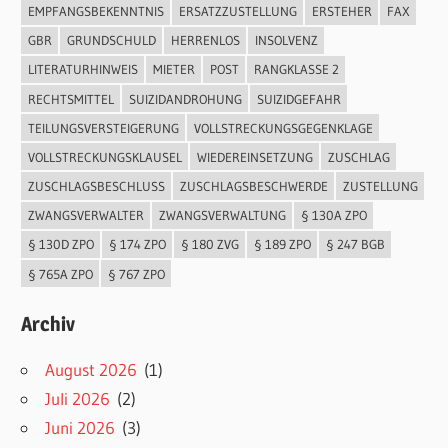
EMPFANGSBEKENNTNIS
ERSATZZUSTELLUNG
ERSTEHER
FAX
GBR
GRUNDSCHULD
HERRENLOS
INSOLVENZ
LITERATURHINWEIS
MIETER
POST
RANGKLASSE 2
RECHTSMITTEL
SUIZIDANDROHUNG
SUIZIDGEFAHR
TEILUNGSVERSTEIGERUNG
VOLLSTRECKUNGSGEGENKLAGE
VOLLSTRECKUNGSKLAUSEL
WIEDEREINSETZUNG
ZUSCHLAG
ZUSCHLAGSBESCHLUSS
ZUSCHLAGSBESCHWERDE
ZUSTELLUNG
ZWANGSVERWALTER
ZWANGSVERWALTUNG
§ 130A ZPO
§ 130D ZPO
§ 174 ZPO
§ 180 ZVG
§ 189 ZPO
§ 247 BGB
§ 765A ZPO
§ 767 ZPO
Archiv
August 2026
(1)
Juli 2026
(2)
Juni 2026
(3)