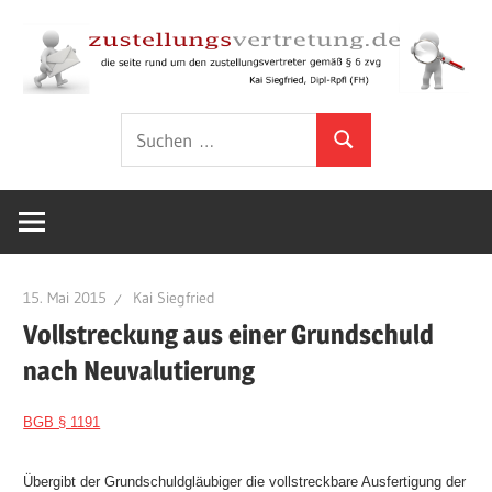
Zum
Inhalt
springen
Rund
zustellungsver
Suchen
um
Suchen
nach:
den
Zustellungsvertreter
gemäß
§
6
15. Mai 2015
Kai Siegfried
ZVG
Vollstreckung aus einer Grundschuld
nach Neuvalutierung
BGB § 1191
Übergibt der Grundschuldgläubiger die vollstreckbare Ausfertigung der