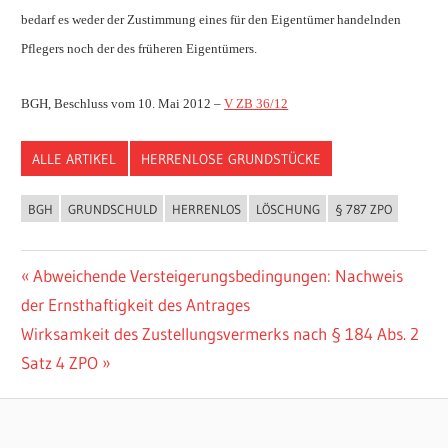
bedarf es weder der Zustimmung eines für den Eigentümer handelnden
Pflegers noch der des früheren Eigentümers.
BGH, Beschluss vom 10. Mai 2012 –
V ZB 36/12
ALLE ARTIKEL
HERRENLOSE GRUNDSTÜCKE
BGH
GRUNDSCHULD
HERRENLOS
LÖSCHUNG
§ 787 ZPO
Beitragsnavigation
Vorheriger
Abweichende Versteigerungsbedingungen: Nachweis
Beitrag:
der Ernsthaftigkeit des Antrages
Nächster
Wirksamkeit des Zustellungsvermerks nach § 184 Abs. 2
Beitrag:
Satz 4 ZPO