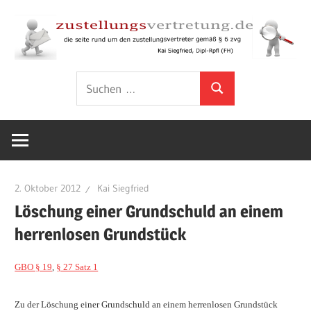
Zum
Inhalt
springen
Rund
zustellungsver
Suchen
um
Suchen
nach:
den
Zustellungsvertreter
gemäß
§
6
2. Oktober 2012
Kai Siegfried
ZVG
Löschung einer Grundschuld an einem
herrenlosen Grundstück
GBO § 19
,
§ 27 Satz 1
Zu der Löschung einer Grundschuld an einem herrenlosen Grundstück