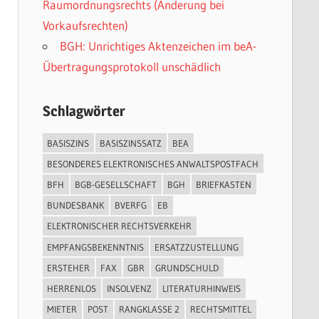
Raumordnungsrechts (Änderung bei
Vorkaufsrechten)
BGH: Unrichtiges Aktenzeichen im beA-
Übertragungsprotokoll unschädlich
Schlagwörter
BASISZINS
BASISZINSSATZ
BEA
BESONDERES ELEKTRONISCHES ANWALTSPOSTFACH
BFH
BGB-GESELLSCHAFT
BGH
BRIEFKASTEN
BUNDESBANK
BVERFG
EB
ELEKTRONISCHER RECHTSVERKEHR
EMPFANGSBEKENNTNIS
ERSATZZUSTELLUNG
ERSTEHER
FAX
GBR
GRUNDSCHULD
HERRENLOS
INSOLVENZ
LITERATURHINWEIS
MIETER
POST
RANGKLASSE 2
RECHTSMITTEL