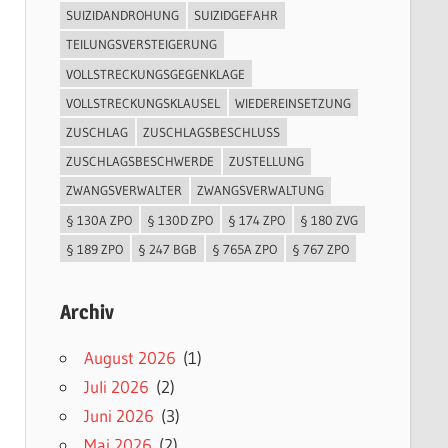
SUIZIDANDROHUNG
SUIZIDGEFAHR
TEILUNGSVERSTEIGERUNG
VOLLSTRECKUNGSGEGENKLAGE
VOLLSTRECKUNGSKLAUSEL
WIEDEREINSETZUNG
ZUSCHLAG
ZUSCHLAGSBESCHLUSS
ZUSCHLAGSBESCHWERDE
ZUSTELLUNG
ZWANGSVERWALTER
ZWANGSVERWALTUNG
§ 130A ZPO
§ 130D ZPO
§ 174 ZPO
§ 180 ZVG
§ 189 ZPO
§ 247 BGB
§ 765A ZPO
§ 767 ZPO
Archiv
August 2026
(1)
Juli 2026
(2)
Juni 2026
(3)
Mai 2026
(2)