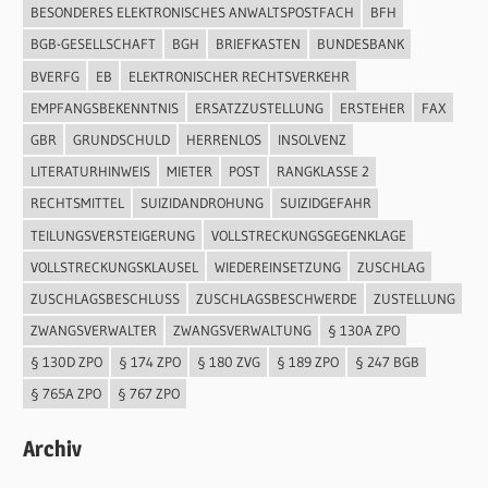
BESONDERES ELEKTRONISCHES ANWALTSPOSTFACH
BFH
BGB-GESELLSCHAFT
BGH
BRIEFKASTEN
BUNDESBANK
BVERFG
EB
ELEKTRONISCHER RECHTSVERKEHR
EMPFANGSBEKENNTNIS
ERSATZZUSTELLUNG
ERSTEHER
FAX
GBR
GRUNDSCHULD
HERRENLOS
INSOLVENZ
LITERATURHINWEIS
MIETER
POST
RANGKLASSE 2
RECHTSMITTEL
SUIZIDANDROHUNG
SUIZIDGEFAHR
TEILUNGSVERSTEIGERUNG
VOLLSTRECKUNGSGEGENKLAGE
VOLLSTRECKUNGSKLAUSEL
WIEDEREINSETZUNG
ZUSCHLAG
ZUSCHLAGSBESCHLUSS
ZUSCHLAGSBESCHWERDE
ZUSTELLUNG
ZWANGSVERWALTER
ZWANGSVERWALTUNG
§ 130A ZPO
§ 130D ZPO
§ 174 ZPO
§ 180 ZVG
§ 189 ZPO
§ 247 BGB
§ 765A ZPO
§ 767 ZPO
Archiv