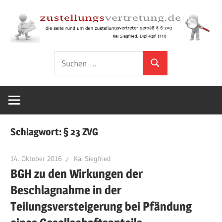
Zum
Inhalt
springen
Rund
zustellungsver
Suchen
um
Suchen
nach:
den
Zustellungsvertreter
gemäß
§
Schlagwort:
§ 23 ZVG
6
ZVG
14. Oktober 2016
Kai Siegfried
BGH zu den Wirkungen der
Beschlagnahme in der
Teilungsversteigerung bei Pfändung