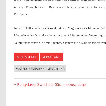
üblichen Pauschbetrag pro Berechtigten. Jedenfalls, wenn die Tätigkei
Post bestand.
In einem Fall schickt das Gericht mit dem Vergütungsbeschluss die Kos
Übernahme des Doppelten der antragsgemäß festgesetzten Vergütung zu. 
Vergütungsbeantragung mit Augenmaß langfristig als die richtigere Wah
ALLE ARTIKEL
VERGÜTUNG
KOSTENÜBERNAHME
VERGÜTUNG
Beitragsnavigation
Vorheriger
Rangklasse 3 auch für Säumniszuschläge
Beitrag: