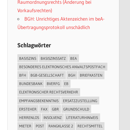
Raumordnungsrechts (Änderung bei
Vorkaufsrechten)
BGH: Unrichtiges Aktenzeichen im beA-
Übertragungsprotokoll unschädlich
Schlagwörter
BASISZINS
BASISZINSSATZ
BEA
BESONDERES ELEKTRONISCHES ANWALTSPOSTFACH
BFH
BGB-GESELLSCHAFT
BGH
BRIEFKASTEN
BUNDESBANK
BVERFG
EB
ELEKTRONISCHER RECHTSVERKEHR
EMPFANGSBEKENNTNIS
ERSATZZUSTELLUNG
ERSTEHER
FAX
GBR
GRUNDSCHULD
HERRENLOS
INSOLVENZ
LITERATURHINWEIS
MIETER
POST
RANGKLASSE 2
RECHTSMITTEL