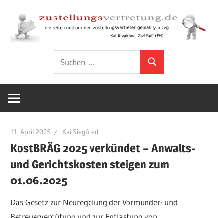
Zum
Inhalt
springen
Rund
zustellungsver
Suchen
um
Suchen
nach:
den
Zustellungsvertreter
gemäß
§
6
11. April 2025
Kai Siegfried
ZVG
KostBRÄG 2025 verkündet – Anwalts-
und Gerichtskosten steigen zum
01.06.2025
Das Gesetz zur Neuregelung der Vormünder- und
Betreuervergütung und zur Entlastung von