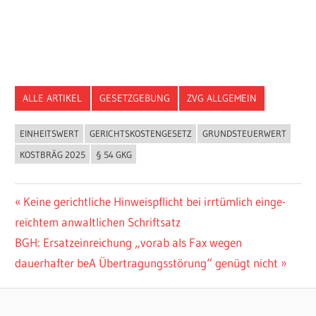
ALLE ARTIKEL
GESETZGEBUNG
ZVG ALLGEMEIN
EINHEITSWERT
GERICHTSKOSTENGESETZ
GRUNDSTEUERWERT
KOSTBRÄG 2025
§ 54 GKG
Beitragsnavigation
Vorheriger
Keine gerichtliche Hinweispflicht bei irr­tüm­lich ein­ge­
Beitrag:
reichtem anwaltlichen Schrift­satz
Nächster
BGH: Ersatzeinreichung „vorab als Fax wegen
Beitrag:
dauerhafter beA Übertragungsstörung“ genügt nicht