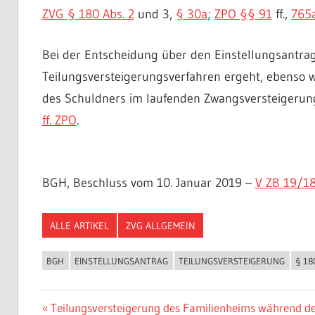
ZVG § 180 Abs. 2
und 3,
§ 30a
;
ZPO §§ 91
ff.,
765
Bei der Entscheidung über den Einstellungsantra
Teilungsversteigerungsverfahren ergeht, ebenso w
des Schuldners im laufenden Zwangsversteigerun
ff. ZPO
.
BGH, Beschluss vom 10. Januar 2019 –
V ZB 19/1
ALLE ARTIKEL
ZVG ALLGEMEIN
BGH
EINSTELLUNGSANTRAG
TEILUNGSVERSTEIGERUNG
§ 18
Beitragsnavigation
Vorheriger
Teilungsversteigerung des Familienheims während d