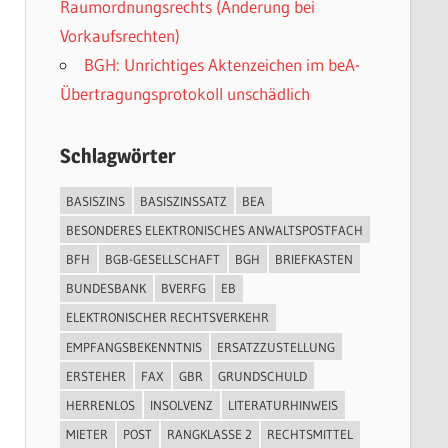
Raumordnungsrechts (Änderung bei
Vorkaufsrechten)
BGH: Unrichtiges Aktenzeichen im beA-
Übertragungsprotokoll unschädlich
Schlagwörter
BASISZINS
BASISZINSSATZ
BEA
BESONDERES ELEKTRONISCHES ANWALTSPOSTFACH
BFH
BGB-GESELLSCHAFT
BGH
BRIEFKASTEN
BUNDESBANK
BVERFG
EB
ELEKTRONISCHER RECHTSVERKEHR
EMPFANGSBEKENNTNIS
ERSATZZUSTELLUNG
ERSTEHER
FAX
GBR
GRUNDSCHULD
HERRENLOS
INSOLVENZ
LITERATURHINWEIS
MIETER
POST
RANGKLASSE 2
RECHTSMITTEL