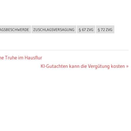
AGSBESCHWERDE
ZUSCHLAGSVERSAGUNG
§ 67 ZVG
§ 72 ZVG
ne Truhe im Hausflur
Nächster
KI-Gutachten kann die Vergütung kosten
Beitrag: