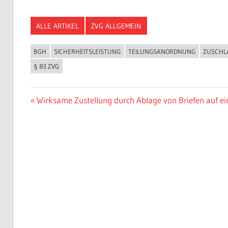
ALLE ARTIKEL
ZVG ALLGEMEIN
BGH
SICHERHEITSLEISTUNG
TEILUNGSANORDNUNG
ZUSCHL
§ 83 ZVG
Beitragsnavigation
Vorheriger
Wirksame Zustellung durch Ablage von Briefen auf ei
Beitrag: