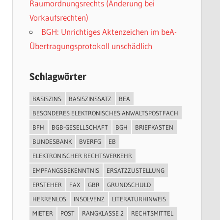
Raumordnungsrechts (Änderung bei
Vorkaufsrechten)
BGH: Unrichtiges Aktenzeichen im beA-
Übertragungsprotokoll unschädlich
Schlagwörter
BASISZINS
BASISZINSSATZ
BEA
BESONDERES ELEKTRONISCHES ANWALTSPOSTFACH
BFH
BGB-GESELLSCHAFT
BGH
BRIEFKASTEN
BUNDESBANK
BVERFG
EB
ELEKTRONISCHER RECHTSVERKEHR
EMPFANGSBEKENNTNIS
ERSATZZUSTELLUNG
ERSTEHER
FAX
GBR
GRUNDSCHULD
HERRENLOS
INSOLVENZ
LITERATURHINWEIS
MIETER
POST
RANGKLASSE 2
RECHTSMITTEL