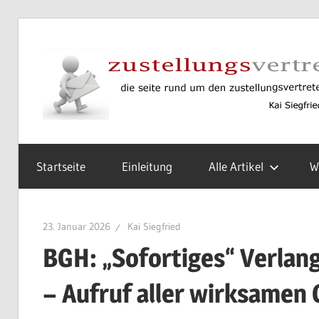
Zum
Inhalt
springen
Rund
um
Startseite
Einleitung
Alle Artikel
W
den
Zustellungsvertreter
gemäß
23. Januar 2026
Kai Siegfried
§
BGH: „Sofortiges“ Verlan
6
ZVG
– Aufruf aller wirksamen