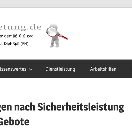
zustellun
issenswertes
Dienstleistung
Arbeitshilfen
gen nach Sicherheitsleistung
 Gebote