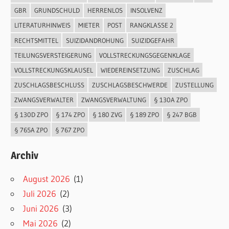
GBR
GRUNDSCHULD
HERRENLOS
INSOLVENZ
LITERATURHINWEIS
MIETER
POST
RANGKLASSE 2
RECHTSMITTEL
SUIZIDANDROHUNG
SUIZIDGEFAHR
TEILUNGSVERSTEIGERUNG
VOLLSTRECKUNGSGEGENKLAGE
VOLLSTRECKUNGSKLAUSEL
WIEDEREINSETZUNG
ZUSCHLAG
ZUSCHLAGSBESCHLUSS
ZUSCHLAGSBESCHWERDE
ZUSTELLUNG
ZWANGSVERWALTER
ZWANGSVERWALTUNG
§ 130A ZPO
§ 130D ZPO
§ 174 ZPO
§ 180 ZVG
§ 189 ZPO
§ 247 BGB
§ 765A ZPO
§ 767 ZPO
Archiv
August 2026
(1)
Juli 2026
(2)
Juni 2026
(3)
Mai 2026
(2)