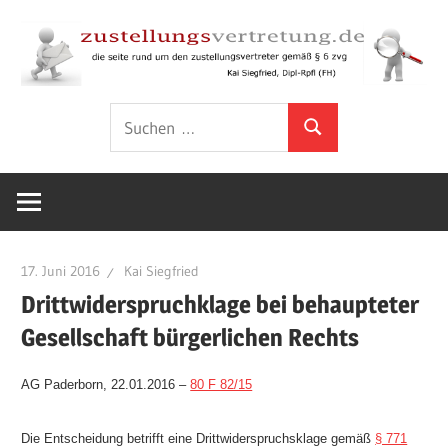
Zum
Inhalt
springen
Rund
zustellungsver
Suchen
um
Suchen
nach:
den
Zustellungsvertreter
gemäß
§
6
17. Juni 2016
Kai Siegfried
ZVG
Drittwiderspruchklage bei behaupteter
Gesellschaft bürgerlichen Rechts
AG Paderborn, 22.01.2016 –
80 F 82/15
Die Entscheidung betrifft eine Drittwiderspruchsklage gemäß
§ 771