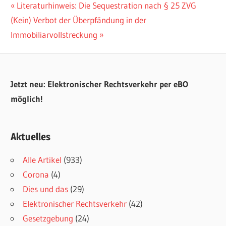
Beitragsnavigation
Vorheriger
Literaturhinweis: Die Sequestration nach § 25 ZVG
Nächster
Beitrag:
(Kein) Verbot der Überpfändung in der
Beitrag:
Immobiliarvollstreckung
Jetzt neu: Elektronischer Rechtsverkehr per eBO
möglich!
Aktuelles
Alle Artikel
(933)
Corona
(4)
Dies und das
(29)
Elektronischer Rechtsverkehr
(42)
Gesetzgebung
(24)