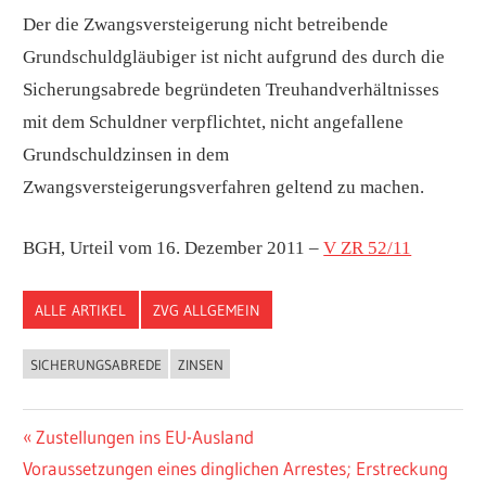
Der die Zwangsversteigerung nicht betreibende
Grundschuldgläubiger ist nicht aufgrund des durch die
Sicherungsabrede begründeten Treuhandverhältnisses
mit dem Schuldner verpflichtet, nicht angefallene
Grundschuldzinsen in dem
Zwangsversteigerungsverfahren geltend zu machen.
BGH, Urteil vom 16. Dezember 2011 –
V ZR 52/11
ALLE ARTIKEL
ZVG ALLGEMEIN
SICHERUNGSABREDE
ZINSEN
Beitragsnavigation
Vorheriger
Zustellungen ins EU-Ausland
Nächster
Beitrag:
Voraussetzungen eines dinglichen Arrestes; Erstreckung