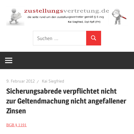
Zum
Inhalt
springen
Rund
zustellungsver
Suchen
um
Suchen
nach:
den
Zustellungsvertreter
gemäß
§
6
9. Februar 2012
Kai Siegfried
ZVG
Sicherungsabrede verpflichtet nicht
zur Geltendmachung nicht angefallener
Zinsen
BGB § 1191