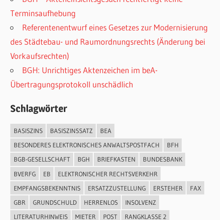
Terminsaufhebung
Referentenentwurf eines Gesetzes zur Modernisierung
des Städtebau- und Raumordnungsrechts (Änderung bei
Vorkaufsrechten)
BGH: Unrichtiges Aktenzeichen im beA-
Übertragungsprotokoll unschädlich
Schlagwörter
BASISZINS
BASISZINSSATZ
BEA
BESONDERES ELEKTRONISCHES ANWALTSPOSTFACH
BFH
BGB-GESELLSCHAFT
BGH
BRIEFKASTEN
BUNDESBANK
BVERFG
EB
ELEKTRONISCHER RECHTSVERKEHR
EMPFANGSBEKENNTNIS
ERSATZZUSTELLUNG
ERSTEHER
FAX
GBR
GRUNDSCHULD
HERRENLOS
INSOLVENZ
LITERATURHINWEIS
MIETER
POST
RANGKLASSE 2