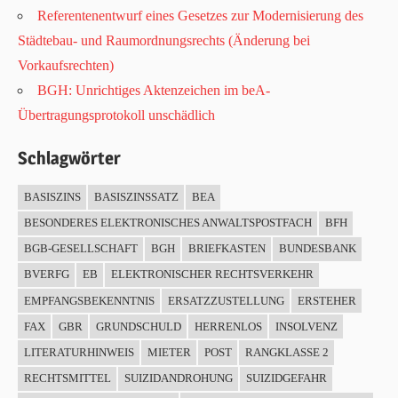
Referentenentwurf eines Gesetzes zur Modernisierung des
Städtebau- und Raumordnungsrechts (Änderung bei
Vorkaufsrechten)
BGH: Unrichtiges Aktenzeichen im beA-
Übertragungsprotokoll unschädlich
Schlagwörter
BASISZINS
BASISZINSSATZ
BEA
BESONDERES ELEKTRONISCHES ANWALTSPOSTFACH
BFH
BGB-GESELLSCHAFT
BGH
BRIEFKASTEN
BUNDESBANK
BVERFG
EB
ELEKTRONISCHER RECHTSVERKEHR
EMPFANGSBEKENNTNIS
ERSATZZUSTELLUNG
ERSTEHER
FAX
GBR
GRUNDSCHULD
HERRENLOS
INSOLVENZ
LITERATURHINWEIS
MIETER
POST
RANGKLASSE 2
RECHTSMITTEL
SUIZIDANDROHUNG
SUIZIDGEFAHR