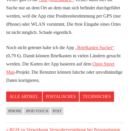
Suche nur an dem Ort an dem man sich befindet durchgeführt
werden, weil die App eine Positionsbestimmung per GPS (nur
iPhone) oder WLAN vornimmt. Die freie Eingabe eines Ortes
ist nicht möglich. Schade eigentlich.
Noch nicht getestet habe ich die App
„Briefkasten Sucher“
(0,79 €). Damit können Briefkasten in vielen Ländern gesucht
werden. Die Karten der App basieren auf dem
Open Street
Map
-Projekt. Die Benutzer können falsche oder unvollständige
Daten korrigieren.
ALLE ARTIKEL
POSTALISCHES
TECHNISCHES
IPHONE
IPOD TOUCH
POST
Vorheriger
BGH zu Verwirkung Verwaltervergütung bei Personalunion