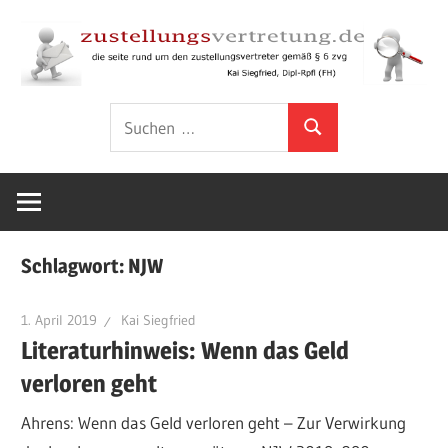
Zum
Inhalt
springen
Rund
zustellungsver
Suchen
um
Suchen
nach:
den
Zustellungsvertreter
gemäß
§
Schlagwort:
NJW
6
ZVG
1. April 2019
Kai Siegfried
Literaturhinweis: Wenn das Geld
verloren geht
Ahrens: Wenn das Geld verloren geht – Zur Verwirkung