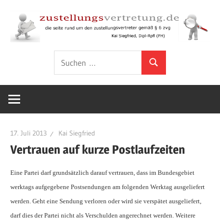
Zum
Inhalt
springen
Rund
zustellungsver
Suchen
um
Suchen
nach:
den
Zustellungsvertreter
gemäß
§
6
17. Juli 2013
Kai Siegfried
ZVG
Vertrauen auf kurze Postlaufzeiten
Eine Partei darf grundsätzlich darauf vertrauen, dass im Bundesgebiet
werktags aufgegebene Postsendungen am folgenden Werktag ausgeliefert
werden. Geht eine Sendung verloren oder wird sie verspätet ausgeliefert,
darf dies der Partei nicht als Verschulden angerechnet werden. Weitere