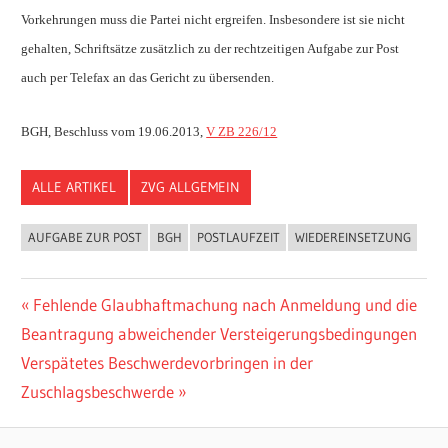
Vorkehrungen muss die Partei nicht ergreifen. Insbesondere ist sie nicht
gehalten, Schriftsätze zusätzlich zu der rechtzeitigen Aufgabe zur Post
auch per Telefax an das Gericht zu übersenden.
BGH, Beschluss vom 19.06.2013,
V ZB 226/12
ALLE ARTIKEL
ZVG ALLGEMEIN
AUFGABE ZUR POST
BGH
POSTLAUFZEIT
WIEDEREINSETZUNG
Beitragsnavigation
Vorheriger
Fehlende Glaubhaftmachung nach Anmeldung und die
Beitrag:
Beantragung abweichender Versteigerungsbedingungen
Nächster
Verspätetes Beschwerdevorbringen in der
Beitrag:
Zuschlagsbeschwerde