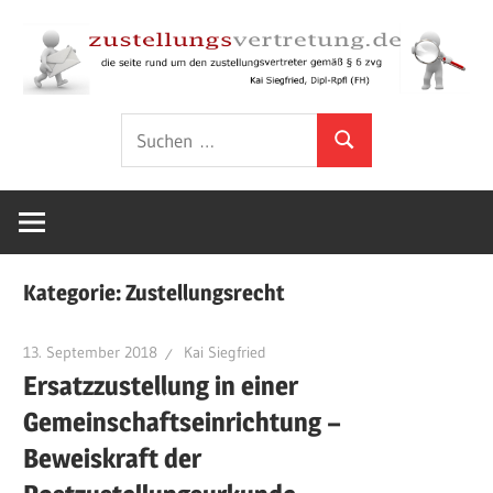
Zum
Inhalt
springen
Rund
zustellungsver
Suchen
um
Suchen
nach:
den
Zustellungsvertreter
gemäß
§
Kategorie:
Zustellungsrecht
6
ZVG
13. September 2018
Kai Siegfried
Ersatzzustellung in einer
Gemeinschaftseinrichtung –
Beweiskraft der