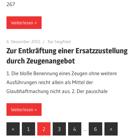
267
Weiterlesen
6. Dezember 2015
Kai Siegfried
Zur Entkräftung einer Ersatzzustellung
durch Zeugenangebot
1. Die bloße Benennung eines Zeugen ohne weitere
Ausführungen reicht allein als Mittel der
Glaubhaftmachung nicht aus. 2. Der pauschale
Weiterlesen
Seitennummerierung
Vorherige
Nächste
«
1
2
3
4
…
6
»
Beiträge
Beiträge